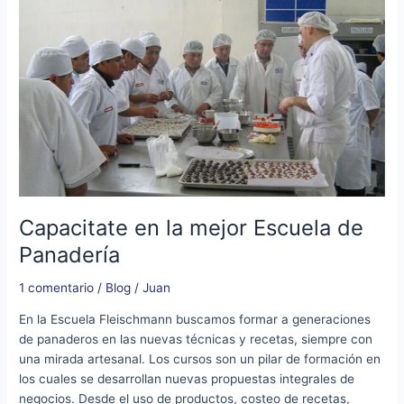
en
la
mejor
Escuela
de
Panadería
Capacitate en la mejor Escuela de
Panadería
1 comentario
/
Blog
/
Juan
En la Escuela Fleischmann buscamos formar a generaciones
de panaderos en las nuevas técnicas y recetas, siempre con
una mirada artesanal. Los cursos son un pilar de formación en
los cuales se desarrollan nuevas propuestas integrales de
negocios. Desde el uso de productos, costeo de recetas,